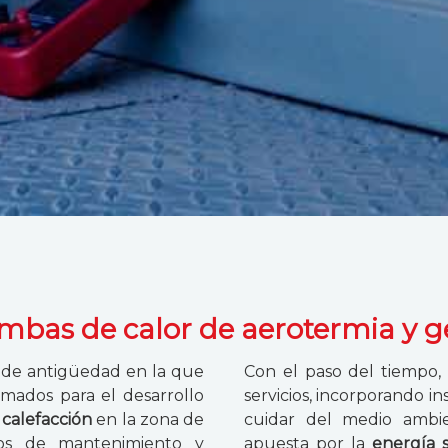
ombas de calor de aerotermia y 
de antigüedad en la que
Con el paso del tiempo
mados para el desarrollo
servicios, incorporando i
y calefacción
en la zona de
cuidar del medio ambie
jos de mantenimiento y
apuesta por la
energía s